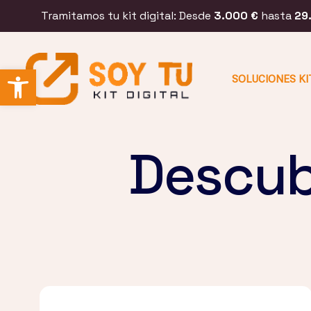
Tramitamos tu kit digital: Desde
3.000 €
hasta
29
Abrir barra de herramientas
SOLUCIONES KI
Descub