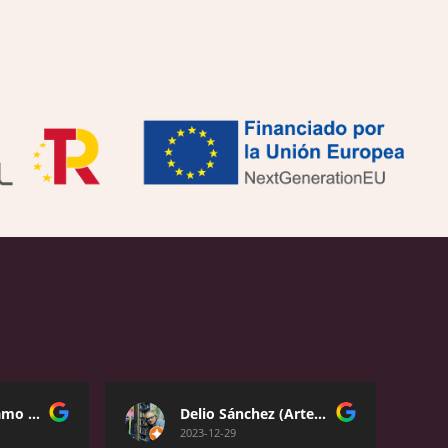
José Fidel De Lamo Castillo
Delio Sánchez (Artes plásticas)
2023-12-29