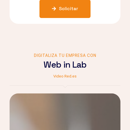
encargará de la creación y
Solicitar
publicación de, al menos, dos
entradas (posts) mensuales de
contenido audiovisual. (Exclusivo
para Segmento IV y V)
DIGITALIZA TU EMPRESA CON
Web in Lab
Video Red.es